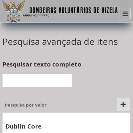
Início
Pesquisa avançada de itens
Quem somos
Sobre nós
Mensagem do Presidente da Direção
Arquivo
Pesquisar texto completo
Fotografias
Videos
Jornais
Documentos
Publicações
Por ano
Por temas
Por ano
Por temas
Por ano
Por temas
Por ano
Por temas
Cronologia
Museu
Pesquisa por valor
Site BVV